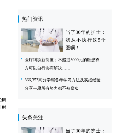
热门资讯
当了30年的护士：
我从不执行这5个
医嘱！
医疗纠纷新制度；不超过5000元的医患双
方可以自行协商解决……
366,353高分学霸备考学习方法及实战经验
分享—愿所有努力都不被辜负
色阴
排时
头条关注
手机
当了30年的护士：