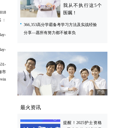
我从不执行这5个
7018
医嘱！
户名：
366,353高分学霸备考学习方法及实战经验
分享—愿所有努力都不被辜负
y-
y-
1-
海市
vin
最火资讯
提醒！2025护士资格