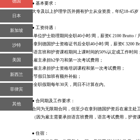
德国
● 基本要求：
大专及以上护理学历并拥有护士从业资质，年纪18-45
日本
● 工资待遇：
新加坡
-单位护士助理期间全职40小时/周，薪资€ 2100 Brut
-拿到德国护士资格证书后全职40小时/周，薪资€ 3200 Bru
沙特
-语言班和护资课程期间上课时间的50%认定成工作时间
美国
-雇主承担b2学习和第一次考试费用；
-雇主承担护士资格培训课程和第一次考试费用；
新西兰
-节假日加班有额外补贴；
-全职假期每年30天，周日不计算在内。
菲律宾
● 合同期及工作要求：
其他
合同为无限期合同，但至少在拿到德国护资后在雇主处工
（因为雇主需要承担语言班费用，语言考试费用，护资
● 住宿：