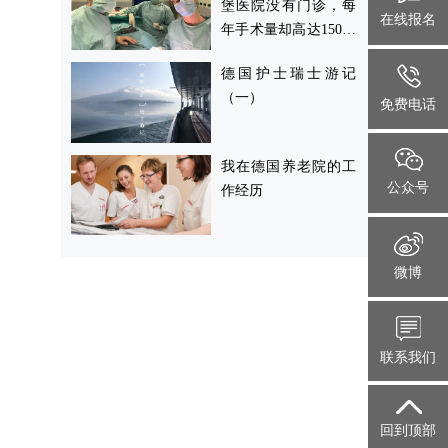
堡医院没有门诊，每
在线报名
年手术量却高达15000
余例访学见闻 | 德国
德国护士瑞士游记
吕讷堡医院没有门
（一）
诊，每年手术量却高
免费电话
达15000余例
我在德国养老院的工
公众号
作经历
微博
联系我们
回到顶部