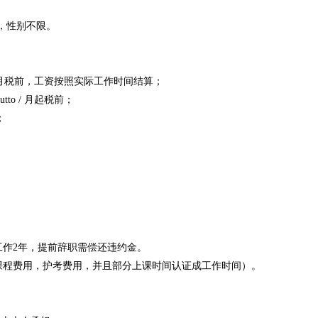
岁，性别不限。
to / 月税前，工资按照实际工作时间结算；
tto / 月起税前；
；
作2年，提前辞职需偿还违约金。
课程费用，护考费用，并且部分上课时间认证成工作时间）。